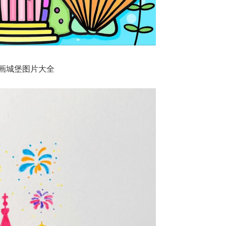
画城堡图片大全