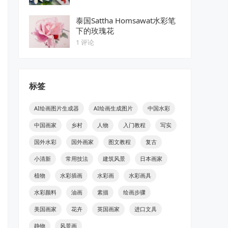
泰国Sattha Homsawat水彩笔
下的玫瑰花
1 评论
标签
AI绘画图片生成器
AI绘画生成图片
中国水彩
中国画家
乡村
人物
入门教程
写实
国外水彩
国外画家
图文教程
复古
小清新
常用技法
建筑风景
日本画家
植物
水彩插画
水彩画
水彩画具
水彩颜料
油画
素描
绘画步骤
美国画家
花卉
英国画家
进口文具
静物
风景画