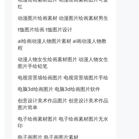
红
动漫图片绘画素材 动漫图片绘画素材男生
t恤图片绘画 t恤图片设计
ai绘画动漫人物图片素材 ai画动漫人物教
程
动漫人物女生绘画素材图片 动漫人物女生
图片手绘铅笔
电视背景墙绘画图片 电视背景墙图片手绘
电脑3d绘画图片 电脑3d绘画图片软件
创意设计美术作品图片 创意设计美术作品
图片简单
电子绘画素材图片 电子绘画素材图片无水
印
电子画图片 电子画图片素材