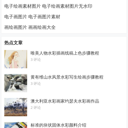
电子绘画素材图片 电子绘画素材图片无水印
电子画图片 电子画图片素材
画绘画图片 画画绘画大全
热点文章
唯美人物水彩插画线稿上色步骤教程
3 评论
黄有维山水风景水彩写生绘画步骤教程
3 评论
澳大利亚水彩画家约瑟夫水彩画作品
2 评论
标准的块状固体水彩颜料介绍