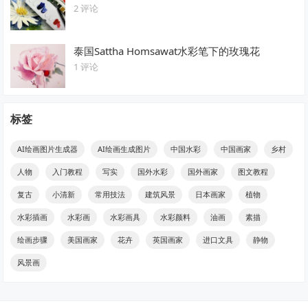
2 评论
泰国Sattha Homsawat水彩笔下的玫瑰花
1 评论
标签
AI绘画图片生成器
AI绘画生成图片
中国水彩
中国画家
乡村
人物
入门教程
写实
国外水彩
国外画家
图文教程
复古
小清新
常用技法
建筑风景
日本画家
植物
水彩插画
水彩画
水彩画具
水彩颜料
油画
素描
绘画步骤
美国画家
花卉
英国画家
进口文具
静物
风景画