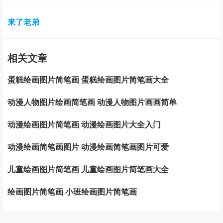
来了老弟
相关文章
蛋糕绘画图片简笔画 蛋糕绘画图片简笔画大全
动漫人物图片绘画简笔画 动漫人物图片画画简单
动漫绘画图片简笔画 动漫绘画图片大全入门
动漫绘画简笔画图片 动漫绘画简笔画图片可爱
儿童绘画图片简笔画 儿童绘画图片简笔画大全
绘画图片简笔画 小班绘画图片简笔画