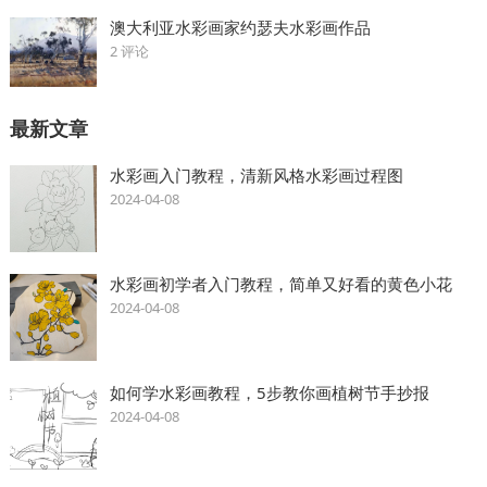
澳大利亚水彩画家约瑟夫水彩画作品
2 评论
最新文章
水彩画入门教程，清新风格水彩画过程图
2024-04-08
水彩画初学者入门教程，简单又好看的黄色小花
2024-04-08
如何学水彩画教程，5步教你画植树节手抄报
2024-04-08