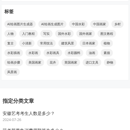
标签
AI绘画图片生成器
AI绘画生成图片
中国水彩
中国画家
乡村
人物
入门教程
写实
国外水彩
国外画家
图文教程
复古
小清新
常用技法
建筑风景
日本画家
植物
水彩插画
水彩画
水彩画具
水彩颜料
油画
素描
绘画步骤
美国画家
花卉
英国画家
进口文具
静物
风景画
指定分类文章
安徽艺考考生人数是多少？
2024-07-26