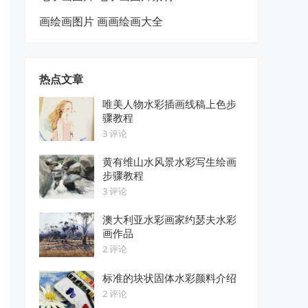
画绘画图片 画画绘画大全
热点文章
唯美人物水彩插画线稿上色步
骤教程
3 评论
黄有维山水风景水彩写生绘画
步骤教程
3 评论
澳大利亚水彩画家约瑟夫水彩
画作品
2 评论
标准的块状固体水彩颜料介绍
2 评论