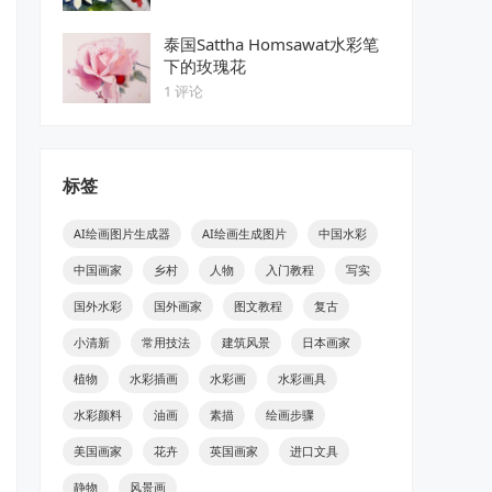
泰国Sattha Homsawat水彩笔
下的玫瑰花
1 评论
标签
AI绘画图片生成器
AI绘画生成图片
中国水彩
中国画家
乡村
人物
入门教程
写实
国外水彩
国外画家
图文教程
复古
小清新
常用技法
建筑风景
日本画家
植物
水彩插画
水彩画
水彩画具
水彩颜料
油画
素描
绘画步骤
美国画家
花卉
英国画家
进口文具
静物
风景画