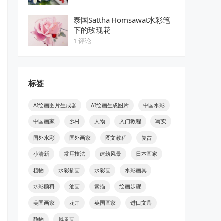
泰国Sattha Homsawat水彩笔
下的玫瑰花
1 评论
标签
AI绘画图片生成器
AI绘画生成图片
中国水彩
中国画家
乡村
人物
入门教程
写实
国外水彩
国外画家
图文教程
复古
小清新
常用技法
建筑风景
日本画家
植物
水彩插画
水彩画
水彩画具
水彩颜料
油画
素描
绘画步骤
美国画家
花卉
英国画家
进口文具
静物
风景画