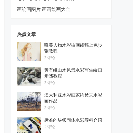
画绘画图片 画画绘画大全
热点文章
唯美人物水彩插画线稿上色步
骤教程
3 评论
黄有维山水风景水彩写生绘画
步骤教程
3 评论
澳大利亚水彩画家约瑟夫水彩
画作品
2 评论
标准的块状固体水彩颜料介绍
2 评论