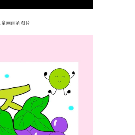
儿童画画的图片