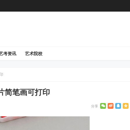
艺考资讯
艺术院校
印
片简笔画可打印