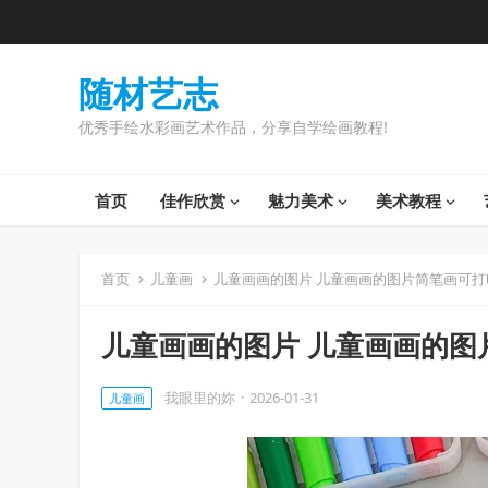
随材艺志
优秀手绘水彩画艺术作品，分享自学绘画教程!
首页
佳作欣赏
魅力美术
美术教程
首页
儿童画
儿童画画的图片 儿童画画的图片简笔画可打
儿童画画的图片 儿童画画的图
我眼里的妳
·
2026-01-31
儿童画