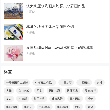
澳大利亚水彩画家约瑟夫水彩画作品
2 评论
标准的块状固体水彩颜料介绍
2 评论
泰国Sattha Homsawat水彩笔下的玫瑰花
1 评论
标签
AI绘画图片生成器
AI绘画生成图片
中国水彩
中国画家
乡村
人物
入门教程
写实
国外水彩
国外画家
图文教程
复古
小清新
常用技法
建筑风景
日本画家
植物
水彩插画
水彩画
水彩画具
水彩颜料
油画
素描