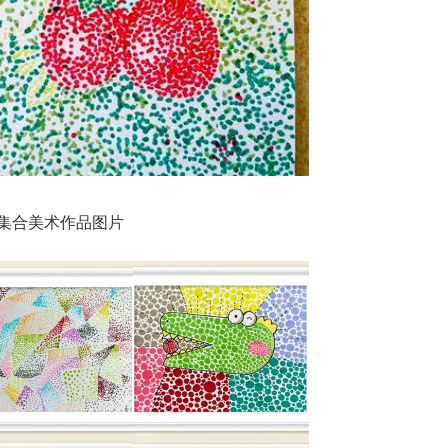
集合美术作品图片