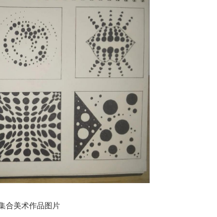
集合美术作品图片