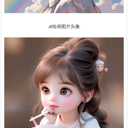
ai绘画图片头像