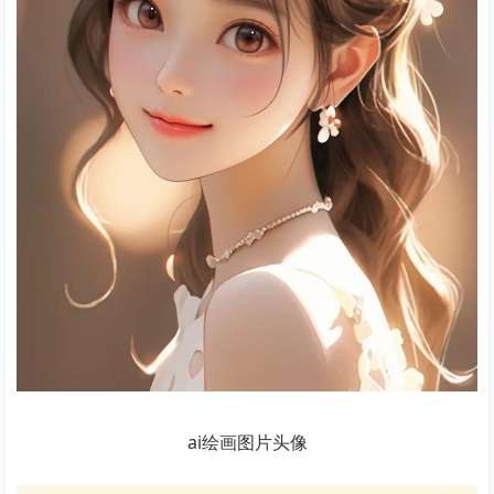
ai绘画图片头像