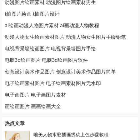
动漫图片绘画素材 动漫图片绘画素材男生
t恤图片绘画 t恤图片设计
ai绘画动漫人物图片素材 ai画动漫人物教程
动漫人物女生绘画素材图片 动漫人物女生图片手绘铅笔
电视背景墙绘画图片 电视背景墙图片手绘
电脑3d绘画图片 电脑3d绘画图片软件
创意设计美术作品图片 创意设计美术作品图片简单
电子绘画素材图片 电子绘画素材图片无水印
电子画图片 电子画图片素材
画绘画图片 画画绘画大全
热点文章
唯美人物水彩插画线稿上色步骤教程