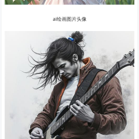
ai绘画图片头像