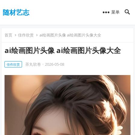
随材艺志
菜单
首页
佳作欣赏
ai绘画图片头像 ai绘画图片头像大全
ai绘画图片头像 ai绘画图片头像大全
茶丸软卷
·
2026-05-08
佳作欣赏