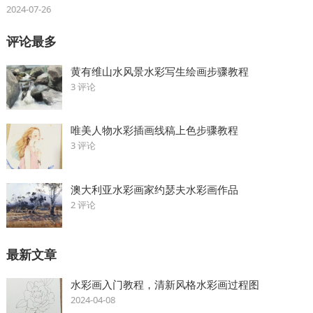
2024-07-26
评论最多
黄有维山水风景水彩写生绘画步骤教程
3 评论
唯美人物水彩插画线稿上色步骤教程
3 评论
澳大利亚水彩画家约瑟夫水彩画作品
2 评论
最新文章
水彩画入门教程，清新风格水彩画过程图
2024-04-08