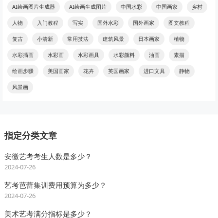
AI绘画图片生成器
AI绘画生成图片
中国水彩
中国画家
乡村
人物
入门教程
写实
国外水彩
国外画家
图文教程
复古
小清新
常用技法
建筑风景
日本画家
植物
水彩插画
水彩画
水彩画具
水彩颜料
油画
素描
绘画步骤
美国画家
花卉
英国画家
进口文具
静物
风景画
指定分类文章
安徽艺考考生人数是多少？
2024-07-26
艺考芭蕾集训费用预算为多少？
2024-07-26
美术艺考满分指标是多少？