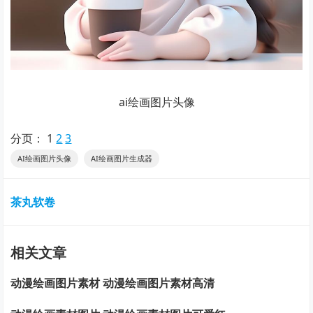
ai绘画图片头像
分页：
1
2
3
AI绘画图片头像
AI绘画图片生成器
茶丸软卷
相关文章
动漫绘画图片素材 动漫绘画图片素材高清