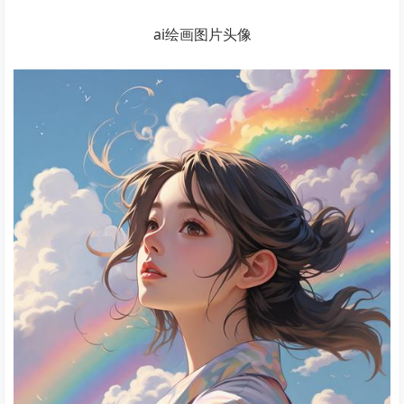
ai绘画图片头像