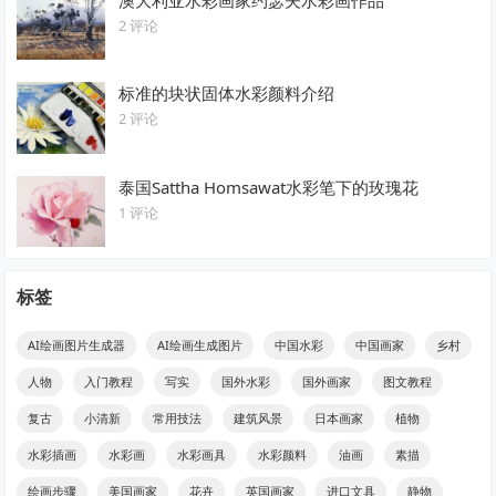
澳大利亚水彩画家约瑟夫水彩画作品
2 评论
标准的块状固体水彩颜料介绍
2 评论
泰国Sattha Homsawat水彩笔下的玫瑰花
1 评论
标签
AI绘画图片生成器
AI绘画生成图片
中国水彩
中国画家
乡村
人物
入门教程
写实
国外水彩
国外画家
图文教程
复古
小清新
常用技法
建筑风景
日本画家
植物
水彩插画
水彩画
水彩画具
水彩颜料
油画
素描
绘画步骤
美国画家
花卉
英国画家
进口文具
静物