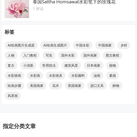
泰国Sattha Homsawat水彩笔下的玫瑰花
1 评论
标签
AI绘画图片生成器
AI绘画生成图片
中国水彩
中国画家
乡村
人物
入门教程
写实
国外水彩
国外画家
图文教程
复古
小清新
常用技法
建筑风景
日本画家
植物
水彩插画
水彩画
水彩画具
水彩颜料
油画
素描
绘画步骤
美国画家
花卉
英国画家
进口文具
静物
风景画
指定分类文章