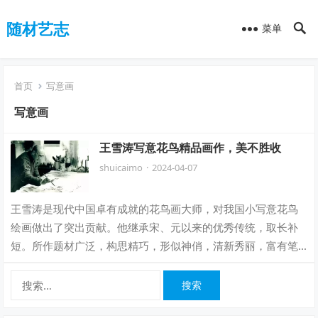
随材艺志
菜单
首页
写意画
写意画
王雪涛写意花鸟精品画作，美不胜收
shuicaimo
·
2024-04-07
王雪涛是现代中国卓有成就的花鸟画大师，对我国小写意花鸟
绘画做出了突出贡献。他继承宋、元以来的优秀传统，取长补
短。所作题材广泛，构思精巧，形似神俏，清新秀丽，富有笔
墨情趣。创作上主张“师法造化而抒己之情…
搜
索：