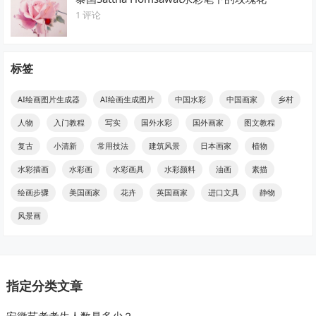
1 评论
标签
AI绘画图片生成器
AI绘画生成图片
中国水彩
中国画家
乡村
人物
入门教程
写实
国外水彩
国外画家
图文教程
复古
小清新
常用技法
建筑风景
日本画家
植物
水彩插画
水彩画
水彩画具
水彩颜料
油画
素描
绘画步骤
美国画家
花卉
英国画家
进口文具
静物
风景画
指定分类文章