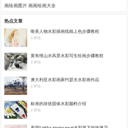
画绘画图片 画画绘画大全
热点文章
唯美人物水彩插画线稿上色步骤教程
3 评论
黄有维山水风景水彩写生绘画步骤教程
3 评论
澳大利亚水彩画家约瑟夫水彩画作品
2 评论
标准的块状固体水彩颜料介绍
2 评论
泰国Sattha Homsawat水彩笔下的玫瑰花