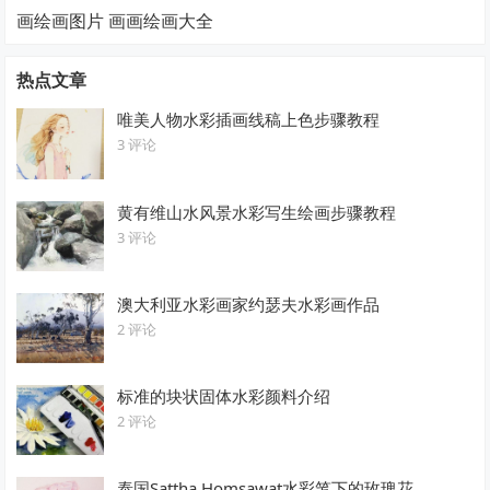
画绘画图片 画画绘画大全
热点文章
唯美人物水彩插画线稿上色步骤教程
3 评论
黄有维山水风景水彩写生绘画步骤教程
3 评论
澳大利亚水彩画家约瑟夫水彩画作品
2 评论
标准的块状固体水彩颜料介绍
2 评论
泰国Sattha Homsawat水彩笔下的玫瑰花