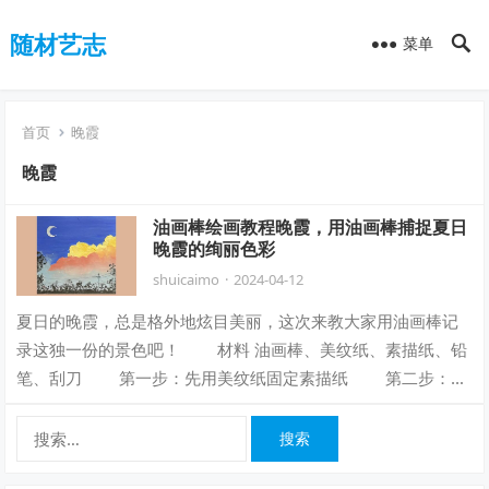
随材艺志
菜单
首页
晚霞
晚霞
油画棒绘画教程晚霞，用油画棒捕捉夏日
晚霞的绚丽色彩
shuicaimo
·
2024-04-12
夏日的晚霞，总是格外地炫目美丽，这次来教大家用油画棒记
录这独一份的景色吧！ 材料 油画棒、美纹纸、素描纸、铅
笔、刮刀 第一步：先用美纹纸固定素描纸 第二步：大
面积铺出天空底色并揉匀 第…
搜
索：