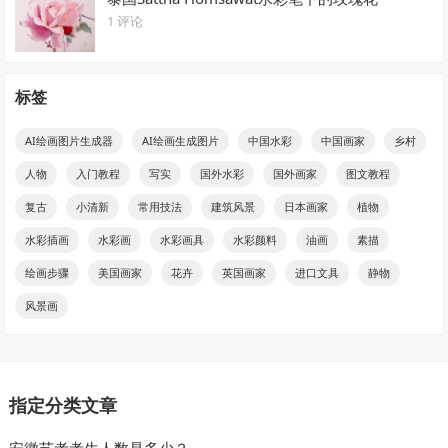
1 评论
标签
AI绘画图片生成器
AI绘画生成图片
中国水彩
中国画家
乡村
人物
入门教程
写实
国外水彩
国外画家
图文教程
复古
小清新
常用技法
建筑风景
日本画家
植物
水彩插画
水彩画
水彩画具
水彩颜料
油画
素描
绘画步骤
美国画家
花卉
英国画家
进口文具
静物
风景画
指定分类文章