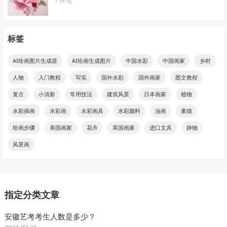
标签
AI绘画图片生成器
AI绘画生成图片
中国水彩
中国画家
乡村
人物
入门教程
写实
国外水彩
国外画家
图文教程
复古
小清新
常用技法
建筑风景
日本画家
植物
水彩插画
水彩画
水彩画具
水彩颜料
油画
素描
绘画步骤
美国画家
花卉
英国画家
进口文具
静物
风景画
指定分类文章
安徽艺考考生人数是多少？