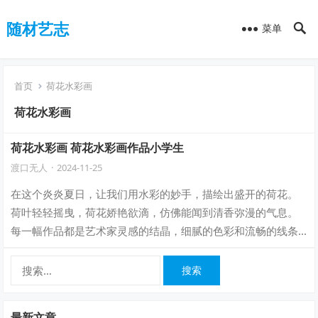
随材艺志
菜单
首页
荷花水彩画
荷花水彩画
荷花水彩画 荷花水彩画作品小学生
渡口无人
·
2024-11-25
在这个炎炎夏日，让我们用水彩的妙手，描绘出盛开的荷花。
荷叶轻轻摇曳，荷花娇艳欲滴，仿佛能闻到清香弥漫的气息。
每一幅作品都是艺术家灵感的结晶，细腻的色彩和流畅的线条
勾勒出如诗如画的荷塘景致。让我们一起沉…
搜
索：
最新文章