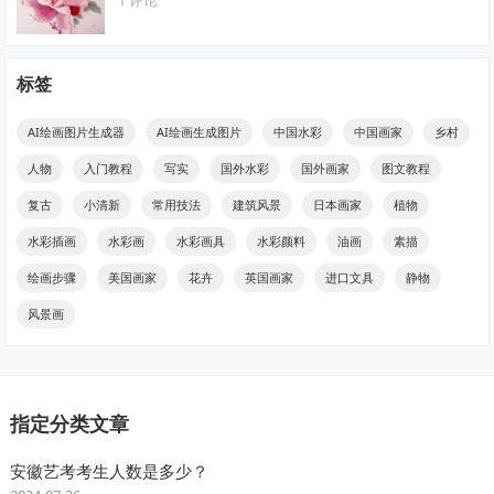
标签
AI绘画图片生成器
AI绘画生成图片
中国水彩
中国画家
乡村
人物
入门教程
写实
国外水彩
国外画家
图文教程
复古
小清新
常用技法
建筑风景
日本画家
植物
水彩插画
水彩画
水彩画具
水彩颜料
油画
素描
绘画步骤
美国画家
花卉
英国画家
进口文具
静物
风景画
指定分类文章
安徽艺考考生人数是多少？