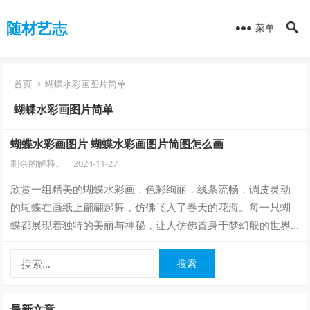
随材艺志
菜单
首页
蝴蝶水彩画图片简单
蝴蝶水彩画图片简单
蝴蝶水彩画图片 蝴蝶水彩画图片简图怎么画
剩余的解释。
·
2024-11-27
欣赏一组精美的蝴蝶水彩画，色彩绚丽，线条流畅，调皮灵动
的蝴蝶在画纸上翩翩起舞，仿佛飞入了春天的花海。每一只蝴
蝶都展现着独特的美丽与神秘，让人仿佛置身于梦幻般的世界
中。水彩的渲染使得蝴蝶羽翼的色彩更加细…
搜
索：
最新文章