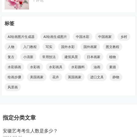
标签
AI绘画图片生成器
AI绘画生成图片
中国水彩
中国画家
乡村
人物
入门教程
写实
国外水彩
国外画家
图文教程
复古
小清新
常用技法
建筑风景
日本画家
植物
水彩插画
水彩画
水彩画具
水彩颜料
油画
素描
绘画步骤
美国画家
花卉
英国画家
进口文具
静物
风景画
指定分类文章
安徽艺考考生人数是多少？