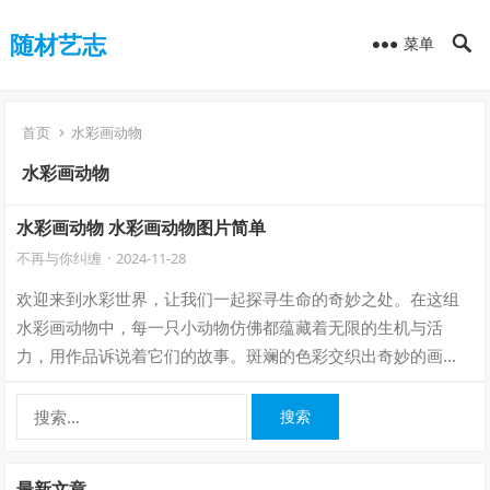
随材艺志
菜单
首页
水彩画动物
水彩画动物
水彩画动物 水彩画动物图片简单
不再与你纠缠
·
2024-11-28
欢迎来到水彩世界，让我们一起探寻生命的奇妙之处。在这组
水彩画动物中，每一只小动物仿佛都蕴藏着无限的生机与活
力，用作品诉说着它们的故事。斑斓的色彩交织出奇妙的画
面，仿佛将自然界的神奇魅力一一展现在我们眼…
搜
索：
最新文章