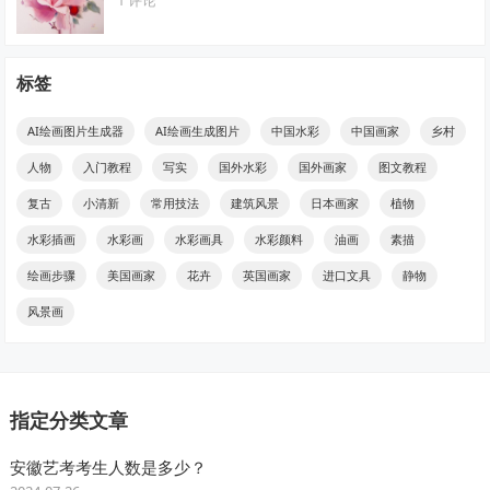
标签
AI绘画图片生成器
AI绘画生成图片
中国水彩
中国画家
乡村
人物
入门教程
写实
国外水彩
国外画家
图文教程
复古
小清新
常用技法
建筑风景
日本画家
植物
水彩插画
水彩画
水彩画具
水彩颜料
油画
素描
绘画步骤
美国画家
花卉
英国画家
进口文具
静物
风景画
指定分类文章
安徽艺考考生人数是多少？