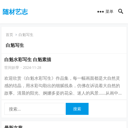
随材艺志
菜单
首页
白魁写生
白魁写生
白魁水彩写生 白魁素描
世间妖孽
·
2024-11-28
欢迎欣赏《白魁水彩写生》作品集，每一幅画面都是大自然灵
感的结晶，用水彩勾勒出的细腻线条，仿佛在诉说着大自然的
故事。清晨的阳光、婀娜多姿的花朵、迷人的风景……从画中可
以感受到艺术家对生活的热爱和对自然的…
搜
索：
最新文章