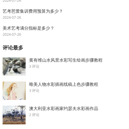
2024-07-26
艺考芭蕾集训费用预算为多少？
2024-07-26
美术艺考满分指标是多少？
2024-07-26
评论最多
黄有维山水风景水彩写生绘画步骤教程
3 评论
唯美人物水彩插画线稿上色步骤教程
3 评论
澳大利亚水彩画家约瑟夫水彩画作品
2 评论