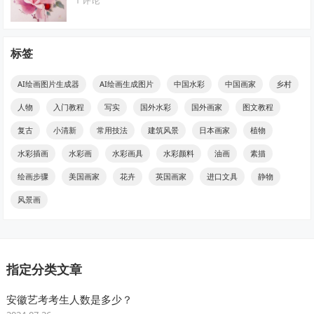
标签
AI绘画图片生成器
AI绘画生成图片
中国水彩
中国画家
乡村
人物
入门教程
写实
国外水彩
国外画家
图文教程
复古
小清新
常用技法
建筑风景
日本画家
植物
水彩插画
水彩画
水彩画具
水彩颜料
油画
素描
绘画步骤
美国画家
花卉
英国画家
进口文具
静物
风景画
指定分类文章
安徽艺考考生人数是多少？