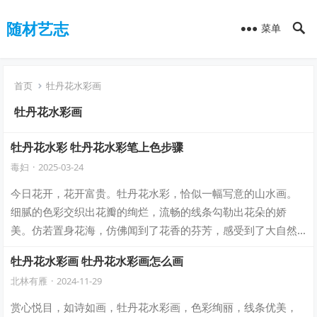
随材艺志
菜单
首页
牡丹花水彩画
牡丹花水彩画
牡丹花水彩 牡丹花水彩笔上色步骤
毒妇
·
2025-03-24
今日花开，花开富贵。牡丹花水彩，恰似一幅写意的山水画。
细腻的色彩交织出花瓣的绚烂，流畅的线条勾勒出花朵的娇
美。仿若置身花海，仿佛闻到了花香的芬芳，感受到了大自然
的力量。牡丹花水彩，唯美与浪漫并存，令人…
牡丹花水彩画 牡丹花水彩画怎么画
北林有雁
·
2024-11-29
赏心悦目，如诗如画，牡丹花水彩画，色彩绚丽，线条优美，