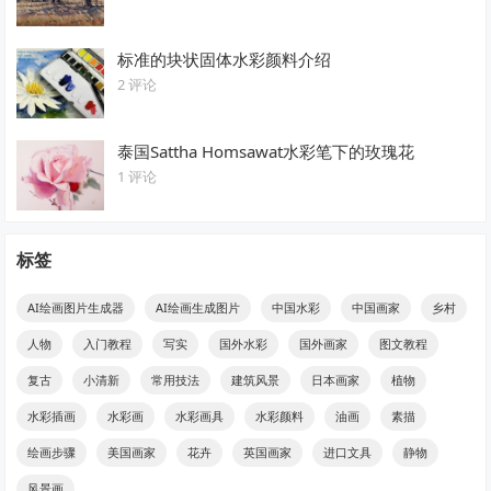
标准的块状固体水彩颜料介绍
2 评论
泰国Sattha Homsawat水彩笔下的玫瑰花
1 评论
标签
AI绘画图片生成器
AI绘画生成图片
中国水彩
中国画家
乡村
人物
入门教程
写实
国外水彩
国外画家
图文教程
复古
小清新
常用技法
建筑风景
日本画家
植物
水彩插画
水彩画
水彩画具
水彩颜料
油画
素描
绘画步骤
美国画家
花卉
英国画家
进口文具
静物
风景画