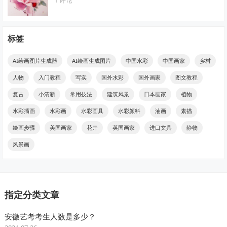
标签
AI绘画图片生成器
AI绘画生成图片
中国水彩
中国画家
乡村
人物
入门教程
写实
国外水彩
国外画家
图文教程
复古
小清新
常用技法
建筑风景
日本画家
植物
水彩插画
水彩画
水彩画具
水彩颜料
油画
素描
绘画步骤
美国画家
花卉
英国画家
进口文具
静物
风景画
指定分类文章
安徽艺考考生人数是多少？