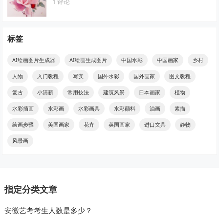
1 评论
标签
AI绘画图片生成器
AI绘画生成图片
中国水彩
中国画家
乡村
人物
入门教程
写实
国外水彩
国外画家
图文教程
复古
小清新
常用技法
建筑风景
日本画家
植物
水彩插画
水彩画
水彩画具
水彩颜料
油画
素描
绘画步骤
美国画家
花卉
英国画家
进口文具
静物
风景画
指定分类文章
安徽艺考考生人数是多少？