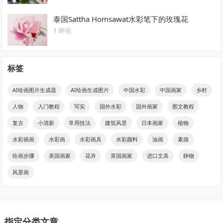
泰国Sattha Homsawat水彩笔下的玫瑰花
1 评论
标签
AI绘画图片生成器
AI绘画生成图片
中国水彩
中国画家
乡村
人物
入门教程
写实
国外水彩
国外画家
图文教程
复古
小清新
常用技法
建筑风景
日本画家
植物
水彩插画
水彩画
水彩画具
水彩颜料
油画
素描
绘画步骤
美国画家
花卉
英国画家
进口文具
静物
风景画
指定分类文章