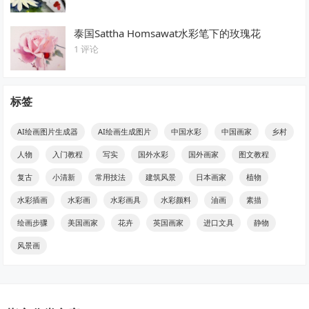
泰国Sattha Homsawat水彩笔下的玫瑰花
1 评论
标签
AI绘画图片生成器
AI绘画生成图片
中国水彩
中国画家
乡村
人物
入门教程
写实
国外水彩
国外画家
图文教程
复古
小清新
常用技法
建筑风景
日本画家
植物
水彩插画
水彩画
水彩画具
水彩颜料
油画
素描
绘画步骤
美国画家
花卉
英国画家
进口文具
静物
风景画