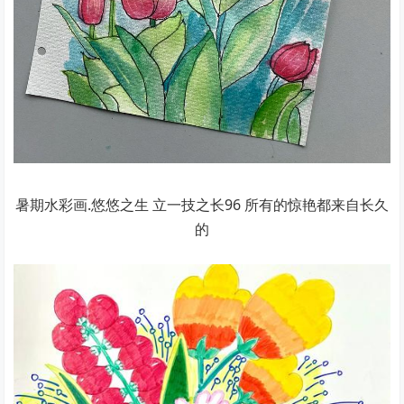
暑期水彩画.悠悠之生 立一技之长96 所有的惊艳都来自长久
的