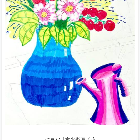
七岁77儿童水彩画《花