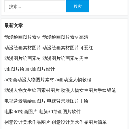
搜
索：
最新文章
动漫绘画图片素材 动漫绘画图片素材高清
动漫绘画素材图片 动漫绘画素材图片可爱红
动漫图片绘画素材 动漫图片绘画素材男生
t恤图片绘画 t恤图片设计
ai绘画动漫人物图片素材 ai画动漫人物教程
动漫人物女生绘画素材图片 动漫人物女生图片手绘铅笔
电视背景墙绘画图片 电视背景墙图片手绘
电脑3d绘画图片 电脑3d绘画图片软件
创意设计美术作品图片 创意设计美术作品图片简单