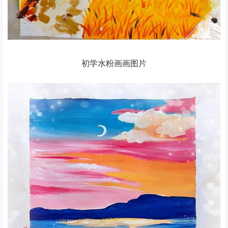
初学水粉画画图片