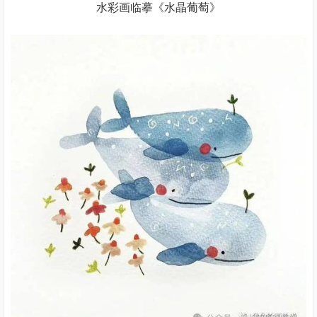
水彩画临摹《水晶葡萄》