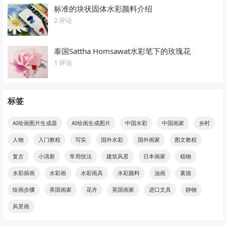
标准的块状固体水彩颜料介绍
2 评论
泰国Sattha Homsawat水彩笔下的玫瑰花
1 评论
标签
AI绘画图片生成器
AI绘画生成图片
中国水彩
中国画家
乡村
人物
入门教程
写实
国外水彩
国外画家
图文教程
复古
小清新
常用技法
建筑风景
日本画家
植物
水彩插画
水彩画
水彩画具
水彩颜料
油画
素描
绘画步骤
美国画家
花卉
英国画家
进口文具
静物
风景画