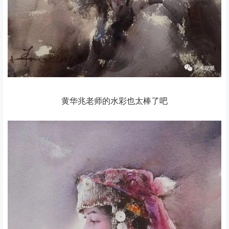
黄华兆老师的水彩也太棒了吧