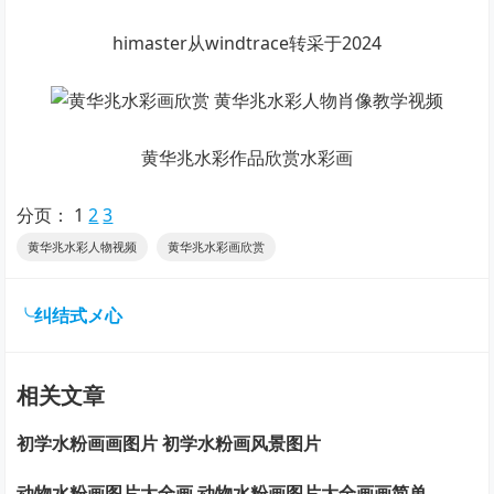
himaster从windtrace转采于2024
黄华兆水彩作品欣赏水彩画
分页：
1
2
3
黄华兆水彩人物视频
黄华兆水彩画欣赏
╰纠结式メ心
相关文章
初学水粉画画图片 初学水粉画风景图片
动物水粉画图片大全画 动物水粉画图片大全画画简单