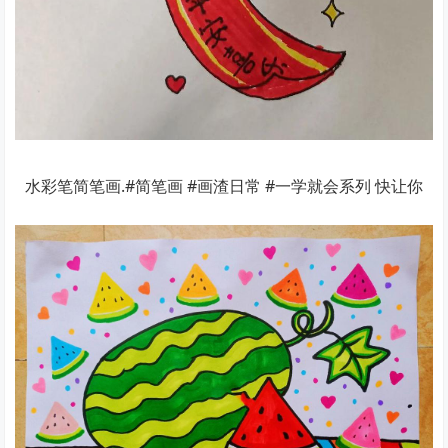
水彩笔简笔画.#简笔画 #画渣日常 #一学就会系列 快让你