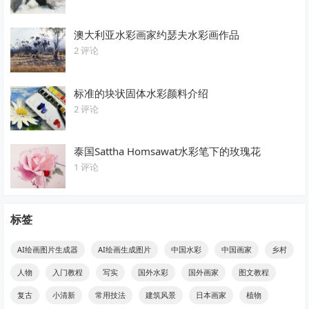
澳大利亚水彩画家约瑟夫水彩画作品
2 评论
标准的块状固体水彩颜料介绍
2 评论
泰国Sattha Homsawat水彩笔下的玫瑰花
1 评论
标签
AI绘画图片生成器
AI绘画生成图片
中国水彩
中国画家
乡村
人物
入门教程
写实
国外水彩
国外画家
图文教程
复古
小清新
常用技法
建筑风景
日本画家
植物