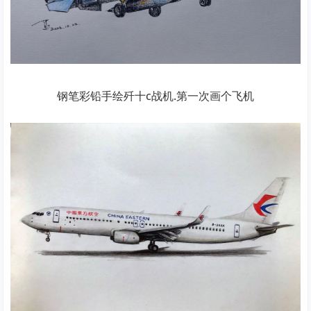
钢笔彩铅手绘歼十c战机.第一次画个飞机