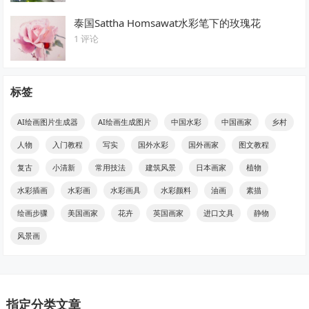
泰国Sattha Homsawat水彩笔下的玫瑰花
1 评论
标签
AI绘画图片生成器
AI绘画生成图片
中国水彩
中国画家
乡村
人物
入门教程
写实
国外水彩
国外画家
图文教程
复古
小清新
常用技法
建筑风景
日本画家
植物
水彩插画
水彩画
水彩画具
水彩颜料
油画
素描
绘画步骤
美国画家
花卉
英国画家
进口文具
静物
风景画
指定分类文章