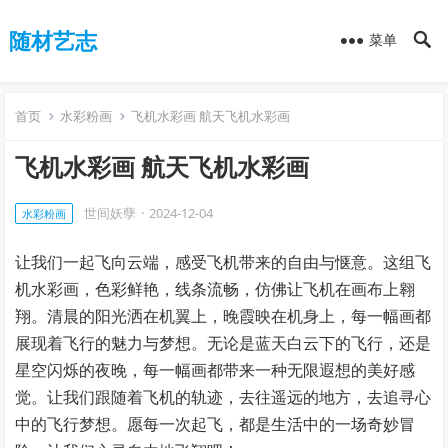
随材艺志
菜单
首页
水彩粉画
飞机水彩画 航天飞机水彩画
飞机水彩画 航天飞机水彩画
世间妖孽
·
2024-12-04
水彩粉画
让我们一起飞向云端，感受飞机带来的自由与惬意。这组飞
机水彩画，色彩鲜艳，线条流畅，仿佛让飞机在画布上翱
翔。清晨的阳光洒在机翼上，晚霞映在机身上，每一幅画都
展现着飞行的魅力与梦想。无论是蓝天白云下的飞行，还是
星空闪烁的夜晚，每一幅画都带来一种无限遐想的美好感
觉。让我们跟随着飞机的轨迹，去往遥远的地方，去追寻心
中的飞行梦想。愿每一次起飞，都是生活中的一场奇妙冒