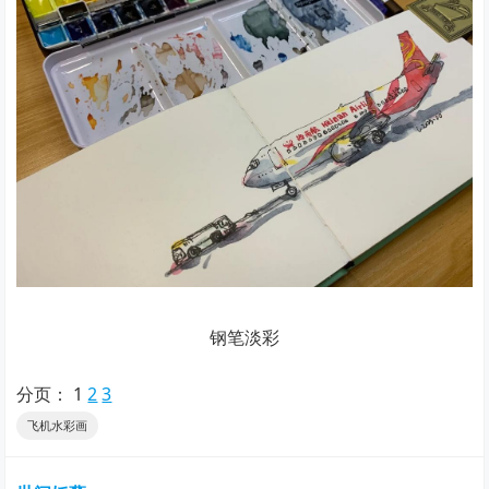
钢笔淡彩
分页：
1
2
3
飞机水彩画