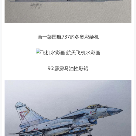
画一架国航737的冬奥彩绘机
96:霹雳马油性彩铅