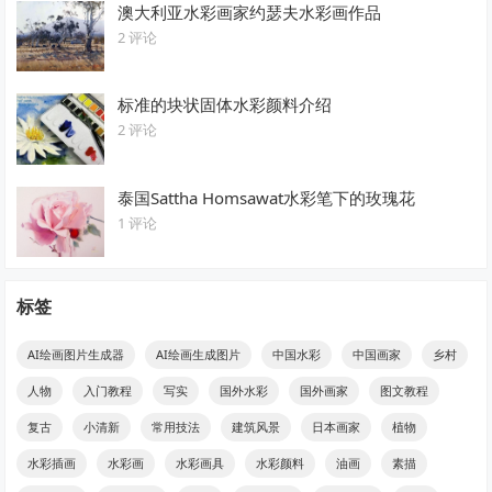
澳大利亚水彩画家约瑟夫水彩画作品
2 评论
标准的块状固体水彩颜料介绍
2 评论
泰国Sattha Homsawat水彩笔下的玫瑰花
1 评论
标签
AI绘画图片生成器
AI绘画生成图片
中国水彩
中国画家
乡村
人物
入门教程
写实
国外水彩
国外画家
图文教程
复古
小清新
常用技法
建筑风景
日本画家
植物
水彩插画
水彩画
水彩画具
水彩颜料
油画
素描