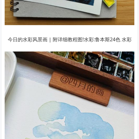
今日的水彩风景画 | 附详细教程图!水彩:鲁本斯24色 水彩