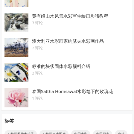
黄有维山水风景水彩写生绘画步骤教程
3 评论
澳大利亚水彩画家约瑟夫水彩画作品
2 评论
标准的块状固体水彩颜料介绍
2 评论
泰国Sattha Homsawat水彩笔下的玫瑰花
1 评论
标签
AI绘画图片生成器
AI绘画生成图片
中国水彩
中国画家
乡村