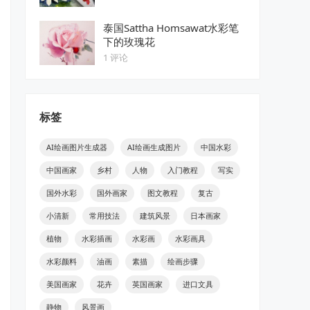
泰国Sattha Homsawat水彩笔
下的玫瑰花
1 评论
标签
AI绘画图片生成器
AI绘画生成图片
中国水彩
中国画家
乡村
人物
入门教程
写实
国外水彩
国外画家
图文教程
复古
小清新
常用技法
建筑风景
日本画家
植物
水彩插画
水彩画
水彩画具
水彩颜料
油画
素描
绘画步骤
美国画家
花卉
英国画家
进口文具
静物
风景画