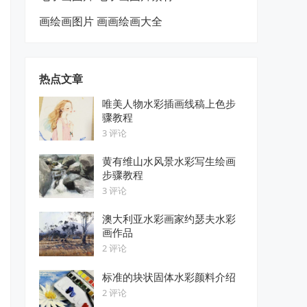
画绘画图片 画画绘画大全
热点文章
唯美人物水彩插画线稿上色步
骤教程
3 评论
黄有维山水风景水彩写生绘画
步骤教程
3 评论
澳大利亚水彩画家约瑟夫水彩
画作品
2 评论
标准的块状固体水彩颜料介绍
2 评论