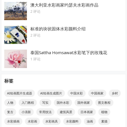
澳大利亚水彩画家约瑟夫水彩画作品
2 评论
标准的块状固体水彩颜料介绍
2 评论
泰国Sattha Homsawat水彩笔下的玫瑰花
1 评论
标签
AI绘画图片生成器
AI绘画生成图片
中国水彩
中国画家
乡村
人物
入门教程
写实
国外水彩
国外画家
图文教程
复古
小清新
常用技法
建筑风景
日本画家
植物
水彩插画
水彩画
水彩画具
水彩颜料
油画
素描