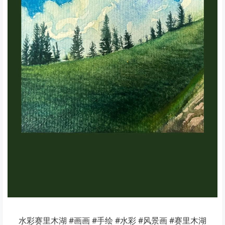
水彩赛里木湖 #画画 #手绘 #水彩 #风景画 #赛里木湖