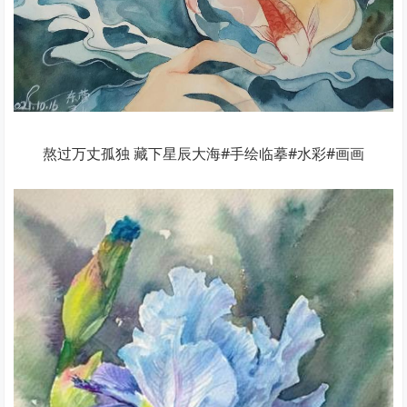
熬过万丈孤独 藏下星辰大海#手绘临摹#水彩#画画