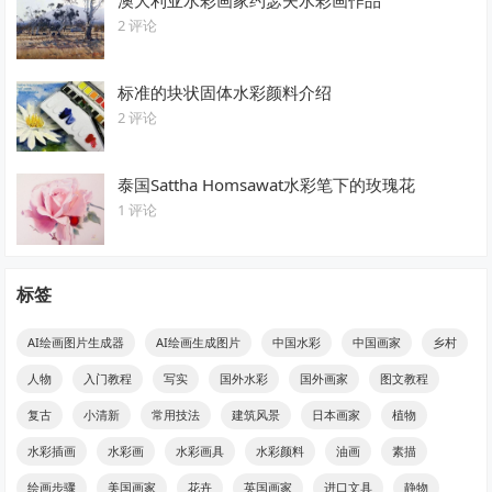
2 评论
标准的块状固体水彩颜料介绍
2 评论
泰国Sattha Homsawat水彩笔下的玫瑰花
1 评论
标签
AI绘画图片生成器
AI绘画生成图片
中国水彩
中国画家
乡村
人物
入门教程
写实
国外水彩
国外画家
图文教程
复古
小清新
常用技法
建筑风景
日本画家
植物
水彩插画
水彩画
水彩画具
水彩颜料
油画
素描
绘画步骤
美国画家
花卉
英国画家
进口文具
静物