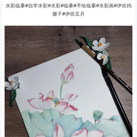
水彩临摹#自学水彩#水彩#临摹#手绘临摹#水彩画#伊吹鸡
腿子#伊吹五月