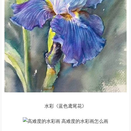
水彩《蓝色鸢尾花》