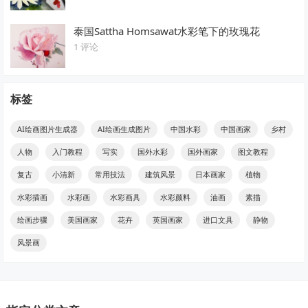
泰国Sattha Homsawat水彩笔下的玫瑰花
1 评论
标签
AI绘画图片生成器
AI绘画生成图片
中国水彩
中国画家
乡村
人物
入门教程
写实
国外水彩
国外画家
图文教程
复古
小清新
常用技法
建筑风景
日本画家
植物
水彩插画
水彩画
水彩画具
水彩颜料
油画
素描
绘画步骤
美国画家
花卉
英国画家
进口文具
静物
风景画