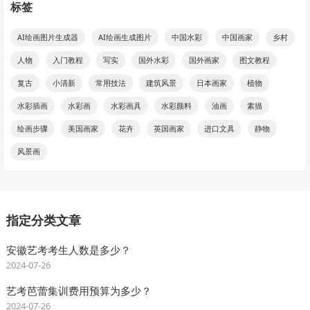
标签
AI绘画图片生成器
AI绘画生成图片
中国水彩
中国画家
乡村
人物
入门教程
写实
国外水彩
国外画家
图文教程
复古
小清新
常用技法
建筑风景
日本画家
植物
水彩插画
水彩画
水彩画具
水彩颜料
油画
素描
绘画步骤
美国画家
花卉
英国画家
进口文具
静物
风景画
指定分类文章
安徽艺考考生人数是多少？
2024-07-26
艺考芭蕾集训费用预算为多少？
2024-07-26