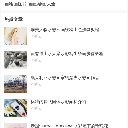
画绘画图片 画画绘画大全
热点文章
唯美人物水彩插画线稿上色步骤教程
3 评论
黄有维山水风景水彩写生绘画步骤教程
3 评论
澳大利亚水彩画家约瑟夫水彩画作品
2 评论
标准的块状固体水彩颜料介绍
2 评论
泰国Sattha Homsawat水彩笔下的玫瑰花