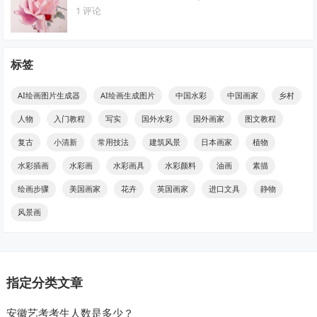
1 评论
标签
AI绘画图片生成器
AI绘画生成图片
中国水彩
中国画家
乡村
人物
入门教程
写实
国外水彩
国外画家
图文教程
复古
小清新
常用技法
建筑风景
日本画家
植物
水彩插画
水彩画
水彩画具
水彩颜料
油画
素描
绘画步骤
美国画家
花卉
英国画家
进口文具
静物
风景画
指定分类文章
安徽艺考考生人数是多少？