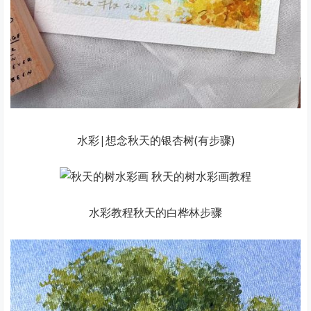
水彩|想念秋天的银杏树(有步骤)
水彩教程秋天的白桦林步骤