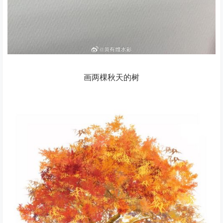
画两棵秋天的树