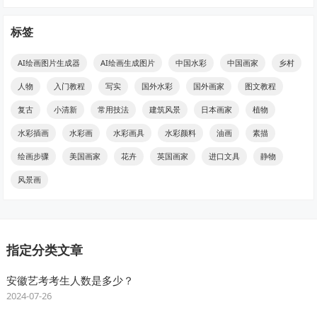
标签
AI绘画图片生成器
AI绘画生成图片
中国水彩
中国画家
乡村
人物
入门教程
写实
国外水彩
国外画家
图文教程
复古
小清新
常用技法
建筑风景
日本画家
植物
水彩插画
水彩画
水彩画具
水彩颜料
油画
素描
绘画步骤
美国画家
花卉
英国画家
进口文具
静物
风景画
指定分类文章
安徽艺考考生人数是多少？
2024-07-26