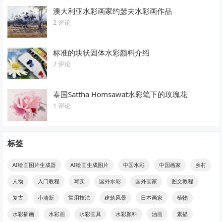
澳大利亚水彩画家约瑟夫水彩画作品
2 评论
标准的块状固体水彩颜料介绍
2 评论
泰国Sattha Homsawat水彩笔下的玫瑰花
1 评论
标签
AI绘画图片生成器
AI绘画生成图片
中国水彩
中国画家
乡村
人物
入门教程
写实
国外水彩
国外画家
图文教程
复古
小清新
常用技法
建筑风景
日本画家
植物
水彩插画
水彩画
水彩画具
水彩颜料
油画
素描