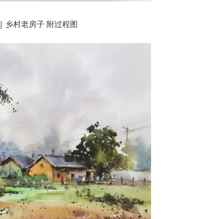
| 乡村老房子 附过程图