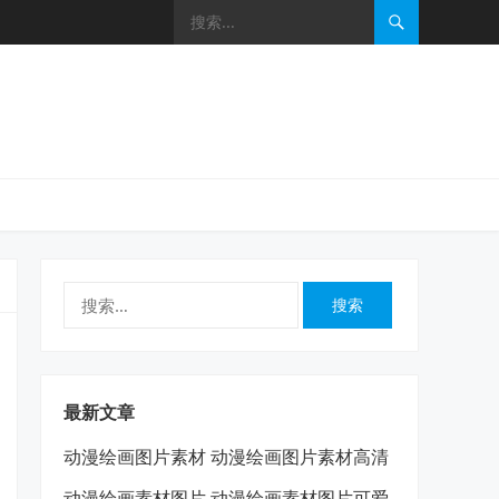
搜
索：
最新文章
动漫绘画图片素材 动漫绘画图片素材高清
动漫绘画素材图片 动漫绘画素材图片可爱