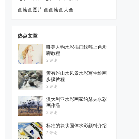
画绘画图片 画画绘画大全
热点文章
唯美人物水彩插画线稿上色步
骤教程
3 评论
黄有维山水风景水彩写生绘画
步骤教程
3 评论
澳大利亚水彩画家约瑟夫水彩
画作品
2 评论
标准的块状固体水彩颜料介绍
2 评论