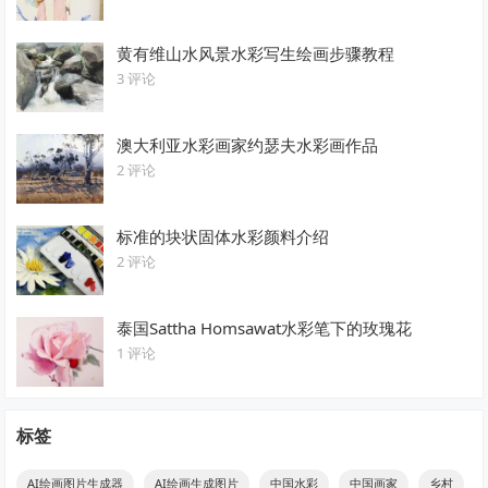
黄有维山水风景水彩写生绘画步骤教程
3 评论
澳大利亚水彩画家约瑟夫水彩画作品
2 评论
标准的块状固体水彩颜料介绍
2 评论
泰国Sattha Homsawat水彩笔下的玫瑰花
1 评论
标签
AI绘画图片生成器
AI绘画生成图片
中国水彩
中国画家
乡村