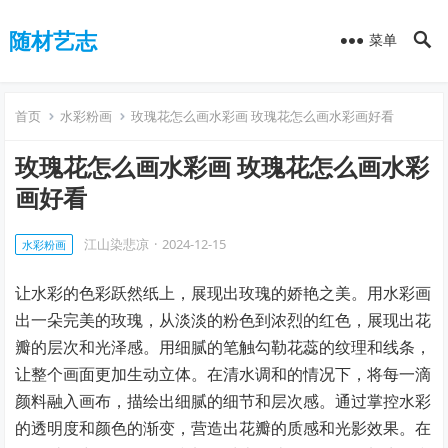
随材艺志
菜单
首页
水彩粉画
玫瑰花怎么画水彩画 玫瑰花怎么画水彩画好看
玫瑰花怎么画水彩画 玫瑰花怎么画水彩
画好看
江山染悲凉
·
2024-12-15
水彩粉画
让水彩的色彩跃然纸上，展现出玫瑰的娇艳之美。用水彩画
出一朵完美的玫瑰，从淡淡的粉色到浓烈的红色，展现出花
瓣的层次和光泽感。用细腻的笔触勾勒花蕊的纹理和线条，
让整个画面更加生动立体。在清水调和的情况下，将每一滴
颜料融入画布，描绘出细腻的细节和层次感。通过掌控水彩
的透明度和颜色的渐变，营造出花瓣的质感和光影效果。在