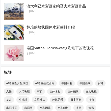
澳大利亚水彩画家约瑟夫水彩画作品
2 评论
标准的块状固体水彩颜料介绍
2 评论
泰国Sattha Homsawat水彩笔下的玫瑰花
1 评论
标签
AI绘画图片生成器
AI绘画生成图片
中国水彩
中国画家
乡村
人物
入门教程
写实
国外水彩
国外画家
图文教程
复古
小清新
常用技法
建筑风景
日本画家
植物
水彩插画
水彩画
水彩画具
水彩颜料
油画
素描