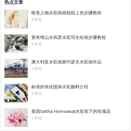
热点文章
唯美人物水彩插画线稿上色步骤教程
3 评论
黄有维山水风景水彩写生绘画步骤教程
3 评论
澳大利亚水彩画家约瑟夫水彩画作品
2 评论
标准的块状固体水彩颜料介绍
2 评论
泰国Sattha Homsawat水彩笔下的玫瑰花
1 评论