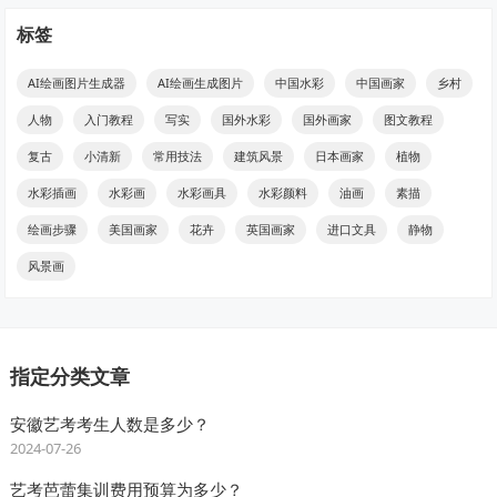
标签
AI绘画图片生成器
AI绘画生成图片
中国水彩
中国画家
乡村
人物
入门教程
写实
国外水彩
国外画家
图文教程
复古
小清新
常用技法
建筑风景
日本画家
植物
水彩插画
水彩画
水彩画具
水彩颜料
油画
素描
绘画步骤
美国画家
花卉
英国画家
进口文具
静物
风景画
指定分类文章
安徽艺考考生人数是多少？
2024-07-26
艺考芭蕾集训费用预算为多少？