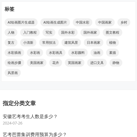
标签
AI绘画图片生成器
AI绘画生成图片
中国水彩
中国画家
乡村
人物
入门教程
写实
国外水彩
国外画家
图文教程
复古
小清新
常用技法
建筑风景
日本画家
植物
水彩插画
水彩画
水彩画具
水彩颜料
油画
素描
绘画步骤
美国画家
花卉
英国画家
进口文具
静物
风景画
指定分类文章
安徽艺考考生人数是多少？
2024-07-26
艺考芭蕾集训费用预算为多少？