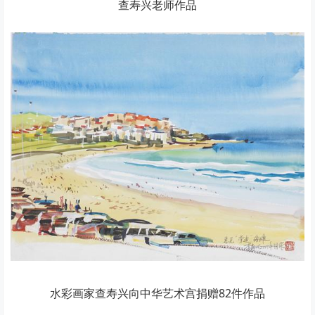
查寿兴老师作品
水彩画家查寿兴向中华艺术宫捐赠82件作品