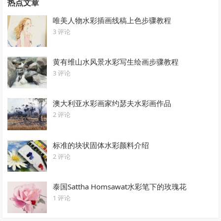
热点文章
唯美人物水彩插画线稿上色步骤教程
3 评论
黄有维山水风景水彩写生绘画步骤教程
3 评论
澳大利亚水彩画家约瑟夫水彩画作品
2 评论
标准的块状固体水彩颜料介绍
2 评论
泰国Sattha Homsawat水彩笔下的玫瑰花
1 评论