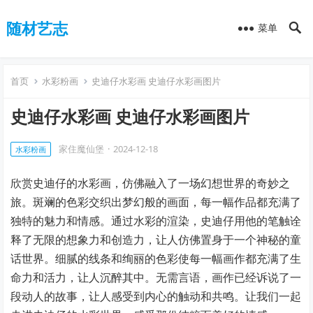
随材艺志
菜单
首页
水彩粉画
史迪仔水彩画 史迪仔水彩画图片
史迪仔水彩画 史迪仔水彩画图片
家住魔仙堡
·
2024-12-18
水彩粉画
欣赏史迪仔的水彩画，仿佛融入了一场幻想世界的奇妙之
旅。斑斓的色彩交织出梦幻般的画面，每一幅作品都充满了
独特的魅力和情感。通过水彩的渲染，史迪仔用他的笔触诠
释了无限的想象力和创造力，让人仿佛置身于一个神秘的童
话世界。细腻的线条和绚丽的色彩使每一幅画作都充满了生
命力和活力，让人沉醉其中。无需言语，画作已经诉说了一
段动人的故事，让人感受到内心的触动和共鸣。让我们一起