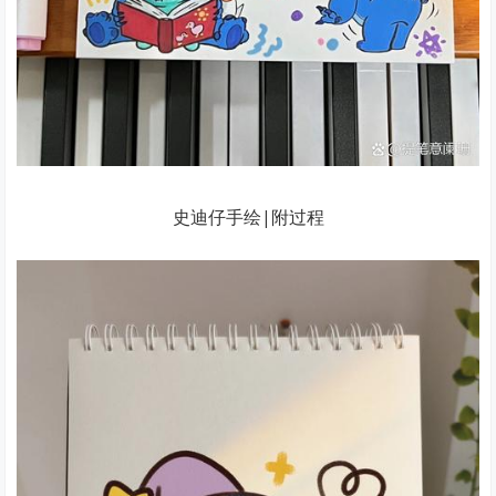
史迪仔手绘|附过程