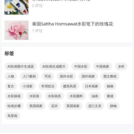
2 评论
泰国Sattha Homsawat水彩笔下的玫瑰花
1 评论
标签
AI绘画图片生成器
AI绘画生成图片
中国水彩
中国画家
乡村
人物
入门教程
写实
国外水彩
国外画家
图文教程
复古
小清新
常用技法
建筑风景
日本画家
植物
水彩插画
水彩画
水彩画具
水彩颜料
油画
素描
绘画步骤
美国画家
花卉
英国画家
进口文具
静物
风景画