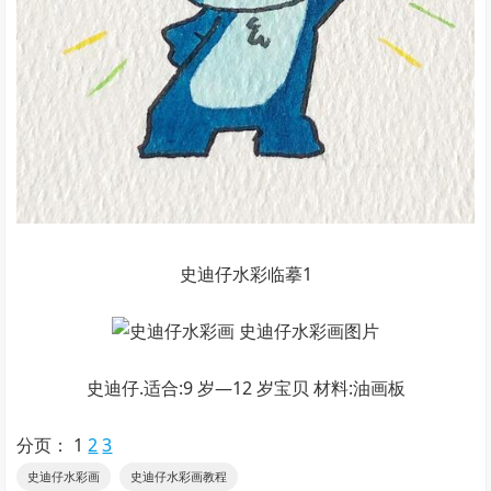
史迪仔水彩临摹1
史迪仔.适合:9 岁—12 岁宝贝 材料:油画板
分页：
1
2
3
史迪仔水彩画
史迪仔水彩画教程