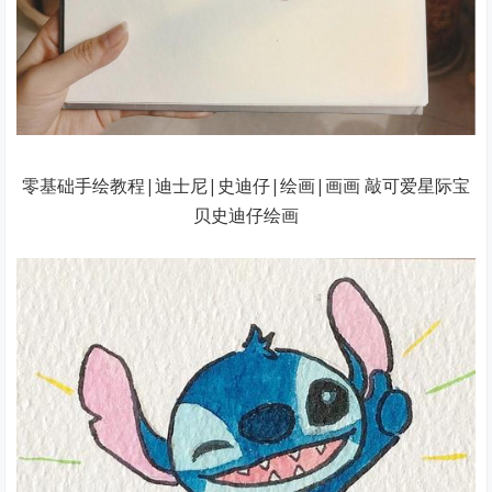
零基础手绘教程|迪士尼|史迪仔|绘画|画画 敲可爱星际宝
贝史迪仔绘画