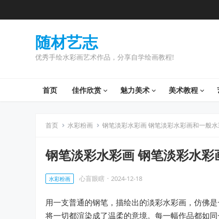
随材艺志
优秀手绘水彩画艺术作品，分享自学绘画教程!
首页
佳作欣赏
魅力美术
美术教程
首页
水彩粉画
钢笔淡彩水彩画 钢笔淡彩水彩画和一般水
钢笔淡彩水彩画 钢笔淡彩水彩
心盲眼瞎
·
2024-12-18
水彩粉画
用一支普通的钢笔，描绘出的淡彩水彩画，仿佛是
将一切都渲染成了温柔的意境。每一幅作品都如同