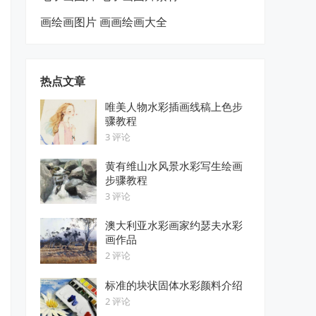
画绘画图片 画画绘画大全
热点文章
唯美人物水彩插画线稿上色步
骤教程
3 评论
黄有维山水风景水彩写生绘画
步骤教程
3 评论
澳大利亚水彩画家约瑟夫水彩
画作品
2 评论
标准的块状固体水彩颜料介绍
2 评论