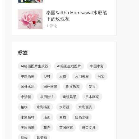
泰国Sattha Homsawat水彩笔
下的玫瑰花
1 评论
标签
AI绘画图片生成器
AI绘画生成图片
中国水彩
中国画家
乡村
人物
入门教程
写实
国外水彩
国外画家
图文教程
复古
小清新
常用技法
建筑风景
日本画家
植物
水彩插画
水彩画
水彩画具
水彩颜料
油画
素描
绘画步骤
美国画家
花卉
英国画家
进口文具
静物
风景画