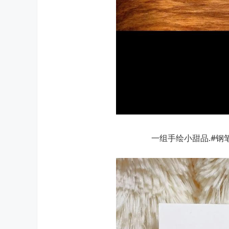
一组手绘小甜品.#钢笔