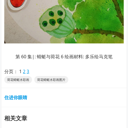
第 60 集|: 蜻蜓与荷花 6 绘画材料: 多乐绘马克笔
分页：
1
2
3
荷花蜻蜓水彩画
荷花蜻蜓水彩画图片
住进你眼睛
相关文章