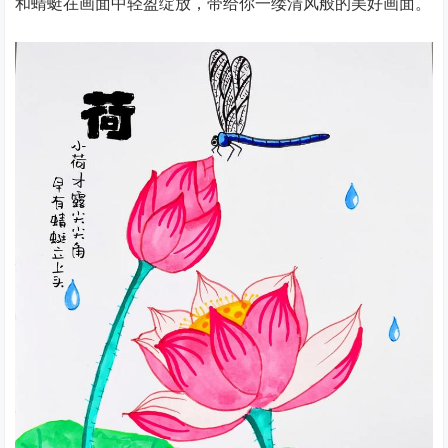
和蜻蜓在画面中轻盈绽放，带给你一缕清风般的美好画面。