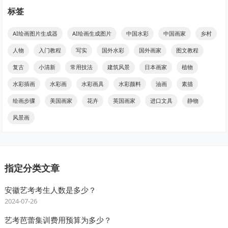
标签
AI绘画图片生成器
AI绘画生成图片
中国水彩
中国画家
乡村
人物
入门教程
写实
国外水彩
国外画家
图文教程
复古
小清新
常用技法
建筑风景
日本画家
植物
水彩插画
水彩画
水彩画具
水彩颜料
油画
素描
绘画步骤
美国画家
花卉
英国画家
进口文具
静物
风景画
指定分类文章
安徽艺考考生人数是多少？
2024-07-26
艺考芭蕾集训费用预算为多少？