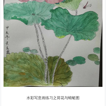
水彩写意画练习之荷花与蜻蜓图