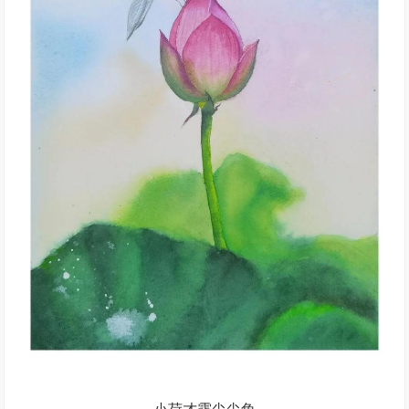
小荷才露尖尖角