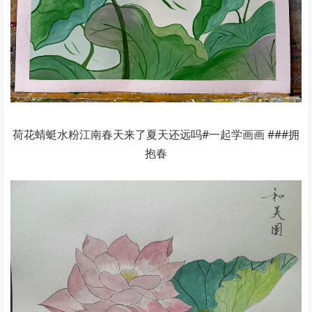
荷花蜻蜓水粉江南春天来了夏天还远吗#一起学画画 ###拥
抱春