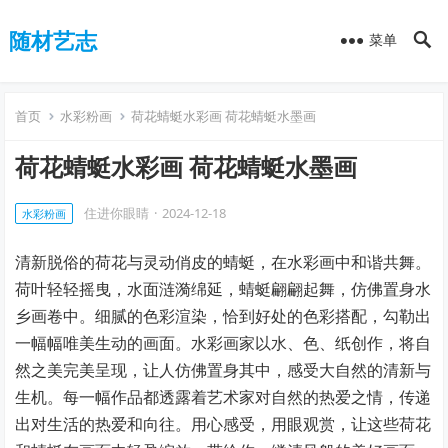
随材艺志
菜单
首页
水彩粉画
荷花蜻蜓水彩画 荷花蜻蜓水墨画
荷花蜻蜓水彩画 荷花蜻蜓水墨画
住进你眼睛
·
2024-12-18
水彩粉画
清新脱俗的荷花与灵动俏皮的蜻蜓，在水彩画中和谐共舞。
荷叶轻轻摇曳，水面涟漪绵延，蜻蜓翩翩起舞，仿佛置身水
乡画卷中。细腻的色彩渲染，恰到好处的色彩搭配，勾勒出
一幅幅唯美生动的画面。水彩画家以水、色、纸创作，将自
然之美完美呈现，让人仿佛置身其中，感受大自然的清新与
生机。每一幅作品都透露着艺术家对自然的热爱之情，传递
出对生活的热爱和向往。用心感受，用眼观赏，让这些荷花