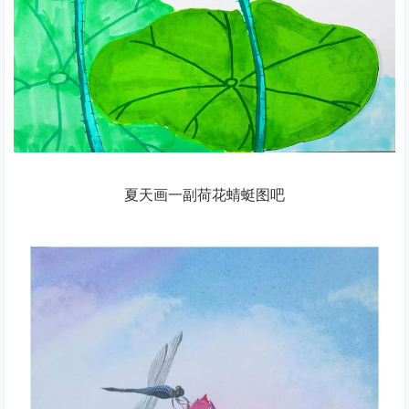
夏天画一副荷花蜻蜓图吧