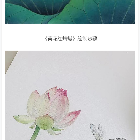
《荷花红蜻蜓》绘制步骤