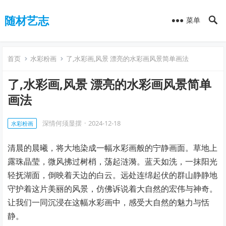
随材艺志
菜单
首页
水彩粉画
了,水彩画,风景 漂亮的水彩画风景简单画法
了,水彩画,风景 漂亮的水彩画风景简单
画法
深情何须显摆
·
2024-12-18
水彩粉画
清晨的晨曦，将大地染成一幅水彩画般的宁静画面。草地上
露珠晶莹，微风拂过树梢，荡起涟漪。蓝天如洗，一抹阳光
轻抚湖面，倒映着天边的白云。远处连绵起伏的群山静静地
守护着这片美丽的风景，仿佛诉说着大自然的宏伟与神奇。
让我们一同沉浸在这幅水彩画中，感受大自然的魅力与恬
静。