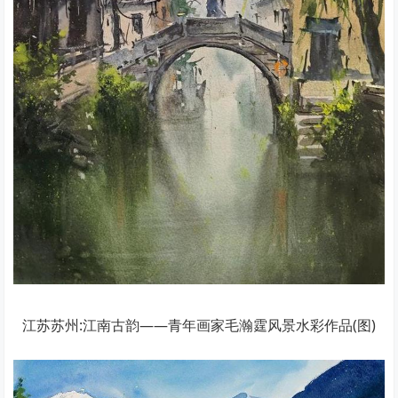
江苏苏州:江南古韵——青年画家毛瀚霆风景水彩作品(图)