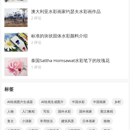
澳大利亚水彩画家约瑟夫水彩画作品
2 评论
标准的块状固体水彩颜料介绍
2 评论
泰国Sattha Homsawat水彩笔下的玫瑰花
1 评论
标签
AI绘画图片生成器
AI绘画生成图片
中国水彩
中国画家
乡村
人物
入门教程
写实
国外水彩
国外画家
图文教程
复古
小清新
常用技法
建筑风景
日本画家
植物