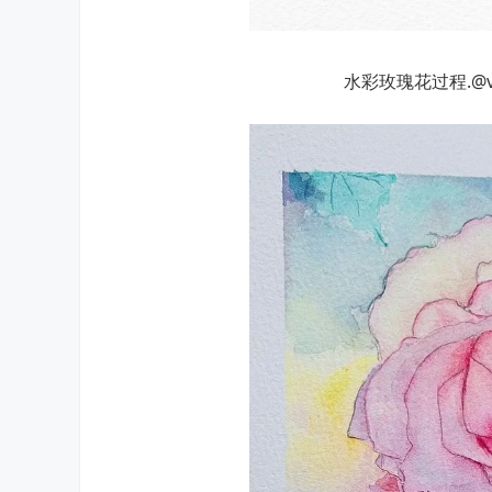
水彩玫瑰花过程.@v脸