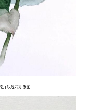
花卉玫瑰花步骤图