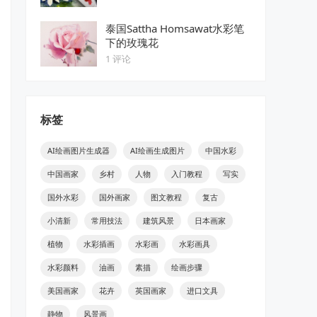
泰国Sattha Homsawat水彩笔
下的玫瑰花
1 评论
标签
AI绘画图片生成器
AI绘画生成图片
中国水彩
中国画家
乡村
人物
入门教程
写实
国外水彩
国外画家
图文教程
复古
小清新
常用技法
建筑风景
日本画家
植物
水彩插画
水彩画
水彩画具
水彩颜料
油画
素描
绘画步骤
美国画家
花卉
英国画家
进口文具
静物
风景画