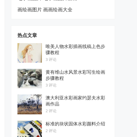
画绘画图片 画画绘画大全
热点文章
唯美人物水彩插画线稿上色步
骤教程
3 评论
黄有维山水风景水彩写生绘画
步骤教程
3 评论
澳大利亚水彩画家约瑟夫水彩
画作品
2 评论
标准的块状固体水彩颜料介绍
2 评论