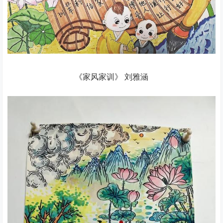
《家风家训》 刘雅涵