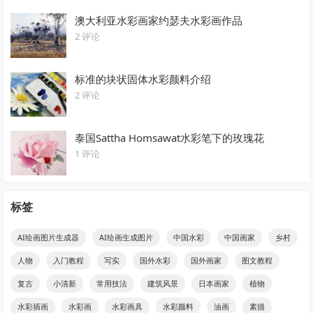
澳大利亚水彩画家约瑟夫水彩画作品
2 评论
标准的块状固体水彩颜料介绍
2 评论
泰国Sattha Homsawat水彩笔下的玫瑰花
1 评论
标签
AI绘画图片生成器
AI绘画生成图片
中国水彩
中国画家
乡村
人物
入门教程
写实
国外水彩
国外画家
图文教程
复古
小清新
常用技法
建筑风景
日本画家
植物
水彩插画
水彩画
水彩画具
水彩颜料
油画
素描