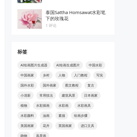
泰国Sattha Homsawat水彩笔
下的玫瑰花
1 评论
标签
AI绘画图片生成器
AI绘画生成图片
中国水彩
中国画家
乡村
人物
入门教程
写实
国外水彩
国外画家
图文教程
复古
小清新
常用技法
建筑风景
日本画家
植物
水彩插画
水彩画
水彩画具
水彩颜料
油画
素描
绘画步骤
美国画家
花卉
英国画家
进口文具
静物
风景画