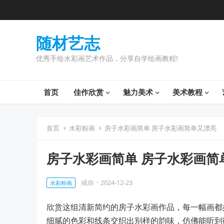
随材艺志
优秀手绘水彩画艺术作品，分享自学绘画教程!
首页
佳作欣赏
魅力美术
美术教程
首页
水彩粉画
房子水彩画简单 房子水彩画简单又漂亮
房子水彩画简单 房子水彩画简
戒你
·
2024-12-23
水彩粉画
欣赏这组清新简约的房子水彩画作品，每一幅画都
细腻的色彩和线条交织出别样的韵味，仿佛能听到