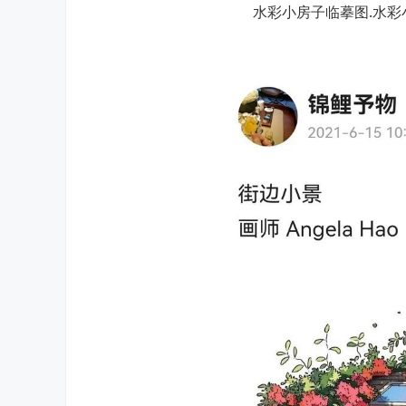
水彩小房子临摹图.水彩