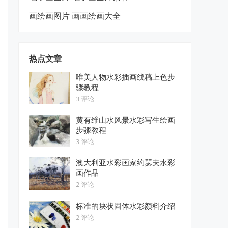
画绘画图片 画画绘画大全
热点文章
唯美人物水彩插画线稿上色步
骤教程
3 评论
黄有维山水风景水彩写生绘画
步骤教程
3 评论
澳大利亚水彩画家约瑟夫水彩
画作品
2 评论
标准的块状固体水彩颜料介绍
2 评论